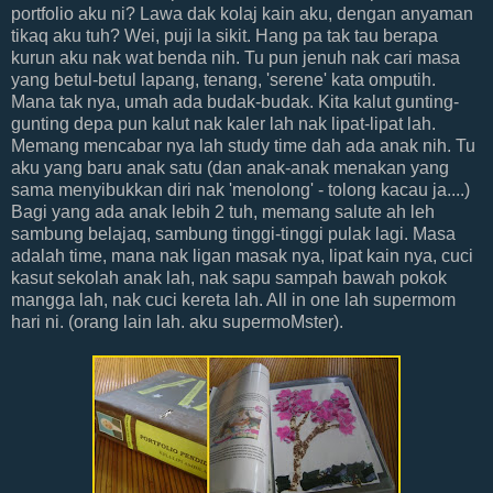
portfolio aku ni? Lawa dak kolaj kain aku, dengan anyaman
tikaq aku tuh? Wei, puji la sikit. Hang pa tak tau berapa
kurun aku nak wat benda nih. Tu pun jenuh nak cari masa
yang betul-betul lapang, tenang, 'serene' kata omputih.
Mana tak nya, umah ada budak-budak. Kita kalut gunting-
gunting depa pun kalut nak kaler lah nak lipat-lipat lah.
Memang mencabar nya lah study time dah ada anak nih. Tu
aku yang baru anak satu (dan anak-anak menakan yang
sama menyibukkan diri nak 'menolong' - tolong kacau ja....)
Bagi yang ada anak lebih 2 tuh, memang salute ah leh
sambung belajaq, sambung tinggi-tinggi pulak lagi. Masa
adalah time, mana nak ligan masak nya, lipat kain nya, cuci
kasut sekolah anak lah, nak sapu sampah bawah pokok
mangga lah, nak cuci kereta lah. All in one lah supermom
hari ni. (orang lain lah. aku supermoMster).