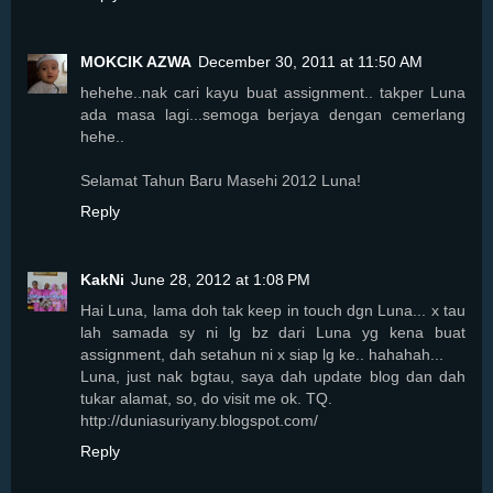
MOKCIK AZWA
December 30, 2011 at 11:50 AM
hehehe..nak cari kayu buat assignment.. takper Luna
ada masa lagi...semoga berjaya dengan cemerlang
hehe..
Selamat Tahun Baru Masehi 2012 Luna!
Reply
KakNi
June 28, 2012 at 1:08 PM
Hai Luna, lama doh tak keep in touch dgn Luna... x tau
lah samada sy ni lg bz dari Luna yg kena buat
assignment, dah setahun ni x siap lg ke.. hahahah...
Luna, just nak bgtau, saya dah update blog dan dah
tukar alamat, so, do visit me ok. TQ.
http://duniasuriyany.blogspot.com/
Reply