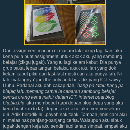
Dan assignment macam ni macam tak cukup lagi kan, aku
kena pula buat assignment untuk akak aku yang sambung
belajar (cikgu jugak). Yang tu lagi kelam kabut. Dia punya
grup pakat lepas tangan belaka, akak aku lah yang dok
kelam kabut pikir dan last-last mesti cari aku punya lah. Ni
lah 'malangnya' jadi the only adik beradik yang ICT-savvy.
Huhu. Padahal aku dah cakap dah,
'hang pa tatau hang pa
blajaq lah. memang camni la cabaran sambung belajar,
semua orang kena mahir dalam ICT, internet buat blog
bla,bla,bla'
aku membebel (tapi depan blog depa yang aku
kena buat kan tu la). depan akak aku, aku menmousekan
diri. Adik-beradik ni...payah nak tolak. Tambah jenis cam aku
ni malas nak panjang-panjang cerita. Walaupun aku sibuk
jugak dengan keja aku sendiri tapi tahap simpati, empati aku