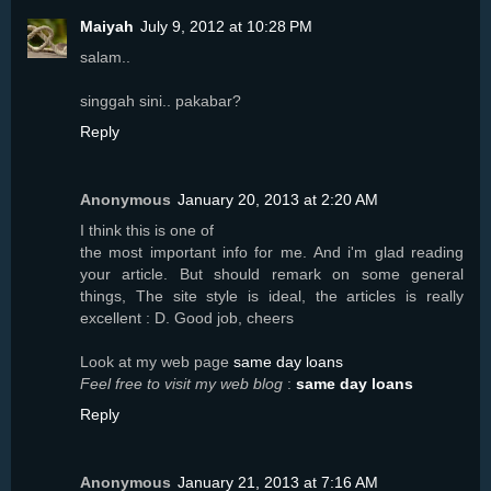
Maiyah
July 9, 2012 at 10:28 PM
salam..
singgah sini.. pakabar?
Reply
Anonymous
January 20, 2013 at 2:20 AM
I thіnk this iѕ οne of
the most impоrtant info for me. Αnd i'm glad reading
your article. But should remark on some general
things, The site style is ideal, the articles is really
excellent : D. Good job, cheers
Look at my web page
same day loans
Feel free to visit my web blog
:
same day loans
Reply
Anonymous
January 21, 2013 at 7:16 AM