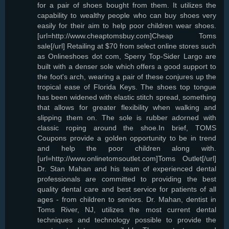
for a pair of shoes bought from them. It utilizes the
capability to wealthy people who can buy shoes very
easily for their aim to help poor children wear shoes.
[url=http://www.cheaptomsbuy.com]Cheap Toms
sale[/url] Retailing at $70 from select online stores such
as Onlineshoes dot com, Sperry Top-Sider Largo are
built with a denser sole which offers a good support to
the foot's arch, wearing a pair of these conjures up the
tropical ease of Florida Keys. The shoes top tongue
has been widened with elastic stitch spread, something
that allows for greater flexibility when walking and
slipping them on. The sole is rubber adorned with
classic roping around the shoe.In brief, TOMS
Coupons provide a golden opportunity to be in trend
and help the poor children along with.
[url=http://www.onlinetomsoutlet.com]Toms Outlet[/url]
Dr. Stan Mahan and his team of experienced dental
professionals are committed to providing the best
quality dental care and best service for patients of all
ages - from children to seniors. Dr. Mahan, dentist in
Toms River, NJ, utilizes the most current dental
techniques and technology possible to provide the