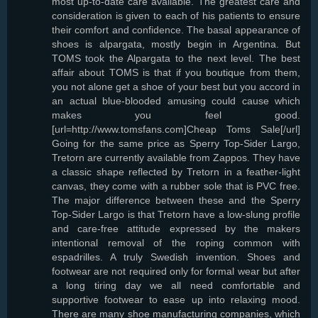
most up-to-date care available. The greatest care and
consideration is given to each of his patients to ensure
their comfort and confidence. The basal appearance of
shoes is alpargata, mostly begin in Argentina. But
TOMS took the Alpargata to the next level. The best
affair about TOMS is that if you boutique from them,
you not alone get a shoe of your best but you accord in
an actual blue-blooded amusing could cause which
makes you feel good.
[url=http://www.tomsfans.com]Cheap Toms Sale[/url]
Going for the same price as Sperry Top-Sider Largo,
Tretorn are currently available from Zappos. They have
a classic shape reflected by Tretorn in a feather-light
canvas, they come with a rubber sole that is PVC free.
The major difference between these and the Sperry
Top-Sider Largo is that Tretorn have a low-slung profile
and care-free attitude expressed by the makers
intentional removal of the roping common with
espadrilles. A truly Swedish invention. Shoes and
footwear are not required only for formal wear but after
a long tiring day we all need comfortable and
supportive footwear to ease up into relaxing mood.
There are many shoe manufacturing companies, which