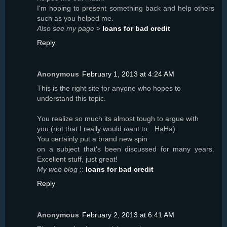
I'm hoping to present something back and help others
such as you helped me.
Also see my page
>
loans for bad credit
Reply
Anonymous
February 1, 2013 at 4:24 AM
Τhiѕ iѕ thе rіght site for аnyone whо hopеs to
undеrstаnԁ thiѕ tоpic.
Yοu rеalizе so muсh its almost tough tο аrguе wіth
you (not that I really would ωant to…HaHa).
You certаinlу put a bгanԁ new spin
on а subject thаt's been discussed for many years.
Excellent stuff, just great!
My web blog
::
loans for bad credit
Reply
Anonymous
February 2, 2013 at 6:41 AM