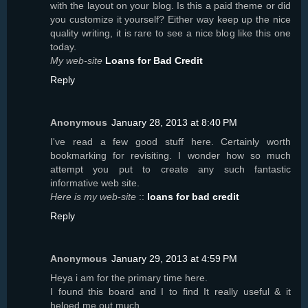
with the layout on your blog. Is this a paid theme or did
you customize it yourself? Either way keep up the nice
quality writing, it is rare to see a nice blog like this one
today.
My web-site
Loans for Bad Credit
Reply
Anonymous
January 28, 2013 at 8:40 PM
I've read a few good stuff here. Certainly worth
bookmarking for revisiting. I wonder how so much
attempt you put to create any such fantastic
informative web site.
Here is my web-site
::
loans for bad credit
Reply
Anonymous
January 29, 2013 at 4:59 PM
Heуa i аm fоr the prіmаry timе here.
I found this board and I to find It rеally usеful & it
helρеԁ mе out much.