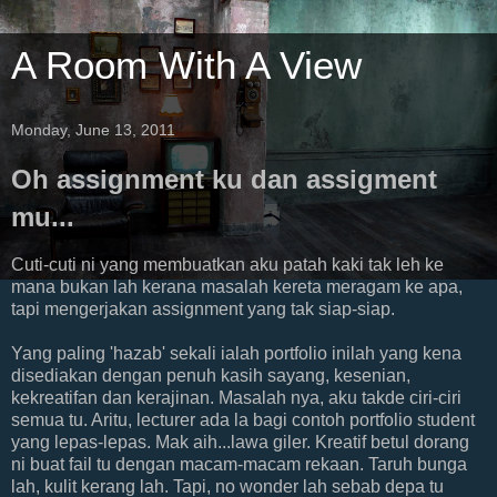
A Room With A View
Monday, June 13, 2011
Oh assignment ku dan assigment
mu...
Cuti-cuti ni yang membuatkan aku patah kaki tak leh ke
mana bukan lah kerana masalah kereta meragam ke apa,
tapi mengerjakan assignment yang tak siap-siap.
Yang paling 'hazab' sekali ialah portfolio inilah yang kena
disediakan dengan penuh kasih sayang, kesenian,
kekreatifan dan kerajinan. Masalah nya, aku takde ciri-ciri
semua tu. Aritu, lecturer ada la bagi contoh portfolio student
yang lepas-lepas. Mak aih...lawa giler. Kreatif betul dorang
ni buat fail tu dengan macam-macam rekaan. Taruh bunga
lah, kulit kerang lah. Tapi, no wonder lah sebab depa tu