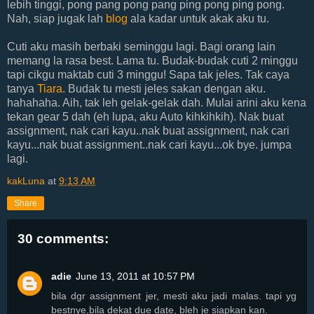
lebih tinggi, pong pang pong pang ping pong ping pong.
Nah, siap jugak lah
blog
ala kadar untuk akak aku tu.
Cuti aku masih berbaki seminggu lagi. Bagi orang lain
memang la rasa best. Lama tu. Budak-budak cuti 2 minggu
tapi cikgu maktab cuti 3 minggu! Sapa tak jeles. Tak caya
tanya
Tiara
. Budak tu mesti jeles sakan dengan aku.
hahahaha. Aih, tak leh gelak-gelak dah. Mulai arini aku kena
tekan gear 5 dah (eh lupa, aku Auto kihkihkih). Nak buat
assignment, nak cari kayu..nak buat assignment, nak cari
kayu...nak buat assignment..nak cari kayu...ok bye. jumpa
lagi.
kakLuna
at
9:13 AM
Share
30 comments:
adie
June 13, 2011 at 10:57 PM
bila dgr assignment jer, mesti aku jadi malas. tapi yg
bestnye,bila dekat due date, bleh je siapkan kan.